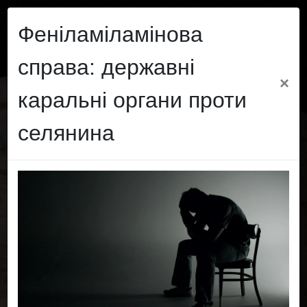
Правовий Захист
Феніламіламінова
справа: державні
×
каральні органи проти
селянина
Правовий Захист