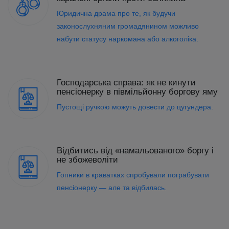
Юридична драма про те, як будучи
законослухняним громадянином можливо
набути статусу наркомана або алкоголіка.
Господарська справа: як не кинути
пенсіонерку в півмільйонну боргову яму
Пустощі ручкою можуть довести до цугундера.
Відбитись від «намальованого» боргу і
не збожеволіти
Гопники в краватках спробували пограбувати
пенсіонерку — але та відбилась.