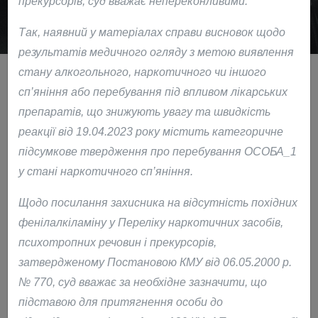
прекурсорів, суд вважає непереконливими.
Так, наявний у матеріалах справи висновок щодо
результатів медичного огляду з метою виявлення
стану алкогольного, наркотичного чи іншого
сп’яніння або перебування під впливом лікарських
препаратів, що знижують увагу та швидкість
Чому Ми
реакції від 19.04.2023 року містить категоричне
підсумкове твердження про перебування ОСОБА_1
1000
Більше
успішно завершених кримінальних,
у стані наркотичного сп’яніння.
господарських, підприємницьких, корпоративних та
Щодо посилання захисника на відсутність похідних
міжнародних справ в Україні та інших країнах. Подання
фенілалкіламіну у Переліку наркотичних засобів,
інтересів громадян Ізраїлю, США, Великобританії,
психотропних речовин і прекурсорів,
Польщі та Саудівської Аравії. Перша консультація
затвердженому Постановою КМУ від 06.05.2000 р.
адвоката безкоштовна.
№ 770, суд вважає за необхідне зазначити, що
підставою для притягнення особи до