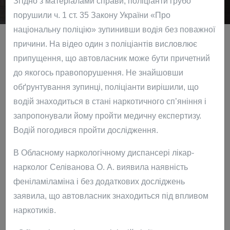
Згідно з матеріалами справи, поліціанти грубо
порушили ч. 1 ст. 35 Закону України «Про
національну поліцію» зупинивши водія без поважної
причини. На відео один з поліціантів висловлює
припущення, що автовласник може бути причетний
до якогось правопорушення. Не знайшовши
Послуги Адвоката
обґрунтування зупинці, поліціанти вирішили, що
Кримінальні, господарські, міжнародні справи
водій знаходиться в стані наркотичного сп’яніння і
Пропонуємо реальні сценарії правових рішень щодо
запропонували йому пройти медичну експертизу.
кримінальних, господарських, підприємницьких,
Водій погодився пройти дослідження.
корпоративних та міжнародних справ у третейських
В Обласному наркологічному диспансері лікар-
судах, місцевих судах, апеляційних судах,
нарколог
Селіванова О. А.
виявила наявність
Апеляційному суді України, Касаційному суді України,
феніламіламіна і без додаткових досліджень
вищих спеціалізованих судах, Верховному Суді України.
заявила, що автовласник знаходиться під впливом
Позовні заяви, заяви, заперечення, скарги
наркотиків.
Підготуємо позовні заяви про визнання, позовні заяви