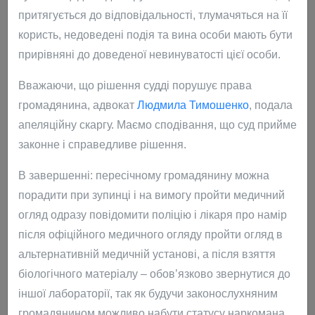
правопорушення. Київський районний суд м. Харкова.
притягується до відповідальності, тлумачяться на її
Успішно завершено.
користь, недоведені подія та вина особи мають бути
прирівняні до доведеної невинуватості цієї особи.
Захист права позивача за позовом про визнання
протиправними та скасування наказів, поновлення на
Вважаючи, що рішення судді порушує права
посаді, стягнення середнього заробітку за час
громадянина, адвокат
Людмила Тимошенко
, подала
вимушеного прогулу в розмірі 205569,89 грн і
апеляційну скаргу. Маємо сподівання, що суд прийме
стягнення моральної шкоди в розмірі 10000 грн.
законне і справедливе рішення.
Харківський апеляційний суд. Успішно завершено.
В завершенні: пересічному громадянину можна
Захист інтересів позивача за позовом на ухвалу
порадити при зупинці і на вимогу пройти медичний
Шевченківського районного суду м. Харкова про видачу
огляд одразу повідомити поліцію і лікаря про намір
судового наказу про стягнення аліментів на утримання
після офіційного медичного огляду пройти огляд в
неповнолітньої дитини. Харківський апеляційний суд.
альтернативній медичній установі, а після взяття
Успішно завершено.
біологічного матеріалу – обов’язково звернутися до
іншої лабораторії, так як будучи законослухняним
Плюс понад 1000 успішно завершених кримінальних,
громадянином можливо набути статусу наркомана