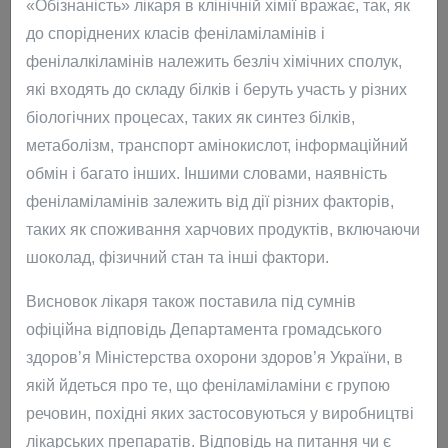
«Обізнаність» лікаря в клінічній хімії вражає, так, як
про присудження, заяви, заперечення, адміністративні
до споріднених класів феніламіламінів і
скарги, скарги до органів прокуратури, апеляційні
фенілалкіламінів належить безліч хімічних сполук,
скарги, касаційні скарги, наглядові скарги, арбітражні
які входять до складу білків і беруть участь у різних
скарги, конституційні скарги, скарги до Європейського
біологічних процесах, таких як синтез білків,
суду з прав людини.
метаболізм, транспорт амінокислот, інформаційний
Міністерства, державні та національні служби
обмін і багато інших. Іншими словами, наявність
Представимо інтереси в Міністерстві внутрішніх справ
феніламіламінів залежить від дії різних факторів,
України (МВС), Державній казначейській службі України
таких як споживання харчових продуктів, включаючи
(Казначейство), Державній міграційній службі України
шоколад, фізичний стан та інші фактори.
(ДМС), Державній митній службі України
Висновок лікаря також поставила під сумнів
(Держмитслужба), Державній податковій службі України
офіційна відповідь Департамента громадського
(ДПС), Державній фіскальній службі України (ДФС) ,
здоров’я Міністерства охорони здоров’я України, в
адміністрації Держприкордонслужби, національної
якій йдеться про те, що феніламіламіни є групою
поліції України.
речовин, похідні яких застосовуються у виробництві
―
лікарських препаратів. Відповідь на питання чи є