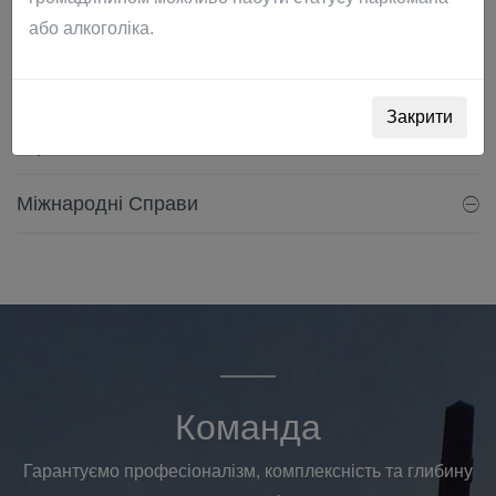
господарських, підприємницьких, корпоративних та
або алкоголіка.
міжнародних справ.
Харківська Область
Закрити
Україна
Міжнародні Справи
Команда
Гарантуємо професіоналізм, комплексність та глибину