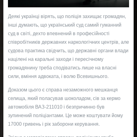
Деякі українці вірять, що поліція захищає громадян,
Адвокат у кримінальних, господарських,
інші думають, що український суд самий гуманний
підприємницьких, корпоративних та
суд в світі, дехто впевнений в професійності
міжнародних справах. Представництво
співробітників державних наркологічних центрів, але
інтересів в суді, прокуратурі, поліції,
судова практика свідчить, що державні органи влади
націлені на каральні заходи і пересічному
податковій та митниці. Позовні заяви, заяви,
громадянину треба сподіватись лише на власні
заперечення, скарги, клопотання. Психолог.
сили, вміння адвоката, і волю Всевишнього.
Доказом цього є справа незаможного мешканця
селища, який поласував шоколадом, сів за кермо
автомобіля ВАЗ-211010 і безпричинно був
зупинений поліціантами. Це може коштувати йому
17000 гривень і рік заборони керування.