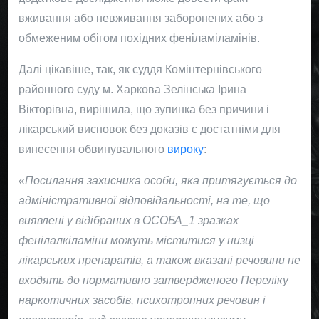
Адвоката
вживання або невживання заборонених або з
обмеженим обігом похідних феніламіламінів.
Перша консультація адвоката безкоштовна.
Далі цікавіше, так, як суддя Комінтернівського
Чітке формулювання завдання на підставі
районного суду м. Харкова
Зелінська Ірина
наданих документів.
Вікторівна
, вирішила, що зупинка без причини і
лікарський висновок без доказів є достатніми для
Генерація, комбінування та покращення
винесення обвинувального
вироку
:
ідей.
«Посилання захисника особи, яка притягується до
Дотримання розробленої стратегії,
адміністративної відповідальності, на те, що
необхідна корекція.
виявлені у відібраних в ОСОБА_1 зразках
фенілалкіламіни можуть міститися у низці
лікарських препаратів, а також вказані речовини не
ЗАДАТИ ПИТАННЯ
входять до нормативно затвердженого Переліку
наркотичних засобів, психотропних речовин і