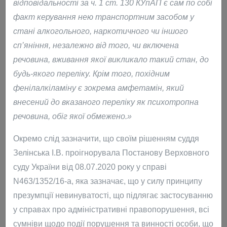
відповідальності за ч. 1 ст. 130 КУпАП є сам по собі
Харків
факт керування нею транспортним засобом у
стані алкогольного, наркотичного чи іншого
Захист інтересів відповідача за апеляційною скаргою
сп’яніння, незалежно від того, чи включена
Головного управління Пенсійного фонду України в
речовина, вживання якої викликало такий стан, до
Харківській області на рішення Харківського окружного
будь-якого переліку. Крім того, похідним
адміністративного суду. Другий апеляційний
фенілалкіламіну є зокрема амфетамін, який
адміністративний суд. Успішно завершено.
внесений до вказаного переліку як психотропна
Захист інтересів позивача за адміністративним
речовина, обіг якої обмежено.»
позовом до Головного управління ДПС у Харківській
Окремо слід зазначити, що своїм рішенням суддя
області про визнання протиправним та скасування
Зелінська І.В. проігнорувала Постанову Верховного
податкового повідомлення-рішення. Харківський
суду України від 08.07.2020 року у справі
окружний адміністративний суд. Успішно завершено.
N463/1352/16-а, яка зазначає, що у силу принципу
Захист інтересів позивача за адміністративним
презумпції невинуватості, що підлягає застосуванню
позовом про визнання протиправною та скасування
у справах про адміністративні правопорушення, всі
постанови у справі про адміністративне
сумніви щодо події порушення та винності особи, що