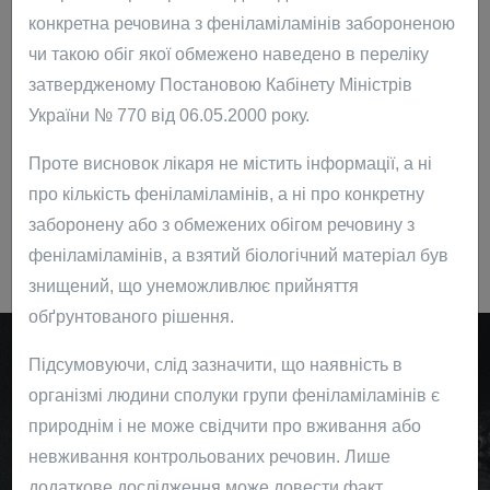
конкретна речовина з феніламіламінів забороненою
Гарантуємо професіоналізм, комплексність та глибину
чи такою обіг якої обмежено наведено в переліку
опрацювання завдань, ввічливе та доступне
затвердженому Постановою Кабінету Міністрів
спілкування, сумлінність, пунктуальність та
України № 770 від 06.05.2000 року.
обов'язковість. Ми любимо свою справу і цінуємо
репутацію!
Проте висновок лікаря не містить інформації, а ні
про кількість феніламіламінів, а ні про конкретну
заборонену або з обмежених обігом речовину з
феніламіламінів, а взятий біологічний матеріал був
знищений, що унеможливлює прийняття
обґрунтованого рішення.
Підсумовуючи, слід зазначити, що наявність в
організмі людини сполуки групи феніламіламінів є
природнім і не може свідчити про вживання або
Консультація
невживання контрольованих речовин. Лише
додаткове дослідження може довести факт